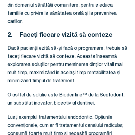
din domeniul sănătății comunitare, pentru a educa
familiile cu privire la sănătatea orală și la prevenirea
cariilor.
2. Faceți fiecare vizită să conteze
Dacă pacienții ezită să-și facă o programare, trebuie să
faceți fiecare vizită să conteze. Aceasta înseamnă
explorarea soluțiilor pentru menținerea dinților vitali mai
mult timp, maximizând în același timp rentabilitatea și
minimizând timpul de tratament.
O astfel de soluție este
Biodentine
™
de la Septodont,
un substitut inovator, bioactiv al dentinei.
Luați exemplul tratamentului endodontic. Opțiunile
convenționale, cum ar fi tratamentul canalului radicular,
consumă foarte mult timp și necesită programări