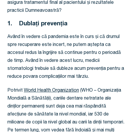
asigura tratamentul final al pacientului și rezultatele
practicii Dumneavoastră?
1. Dublați prevenția
Având în vedere că pandemia este în curs și că drumul
spre recuperare este incert, ne putem aștepta ca
accesul redus la îngrijire să continue pentru o perioadă
de timp. Având în vedere acest lucru, medicii
stomatologi trebuie să dubleze acum prevenția pentru a
reduce povara complicațiilor mai târziu.
Potrivit
World Health Organization
(WHO – Organizația
Mondială a Sănătății), cariile dentare netratate ale
dinților permanenți sunt deja cea mai răspândită
afecțiune de sănătate la nivel mondial, iar 530 de
milioane de copii la nivel global au carii la dinții temporari.
Pe termen lung, vom vedea fără îndoială și mai mulți