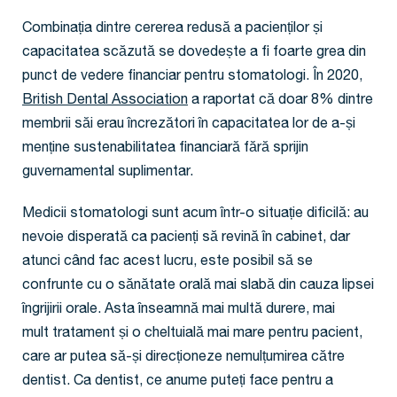
Combinația dintre cererea redusă a pacienților și
capacitatea scăzută se dovedește a fi foarte grea din
punct de vedere financiar pentru stomatologi. În 2020,
British Dental Association
a raportat că doar 8% dintre
membrii săi erau încrezători în capacitatea lor de a-și
menține sustenabilitatea financiară fără sprijin
guvernamental suplimentar.
Medicii stomatologi sunt acum într-o situație dificilă: au
nevoie disperată ca pacienți să revină în cabinet, dar
atunci când fac acest lucru, este posibil să se
confrunte cu o sănătate orală mai slabă din cauza lipsei
îngrijirii orale. Asta înseamnă mai multă durere, mai
mult tratament și o cheltuială mai mare pentru pacient,
care ar putea să-și direcționeze nemulțumirea către
dentist. Ca dentist, ce anume puteți face pentru a