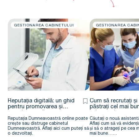
GESTIONAREA CABINETULUI
GESTIONAREA CABI
Reputația digitală: un ghid
Cum să recrutați și
pentru promovarea și
păstrați cel mai bu
protejarea online a
asistent de stomat
cabinetului
Reputația Dumneavoastră online poate
Căutați o nouă asistent
crește sau distruge cabinetul
Aflați cum să vă evidenți
Dumneavoastră. Aflați aici cum puteți să
și să o atrageți pe cea 
o dezvoltați.
mai bune……