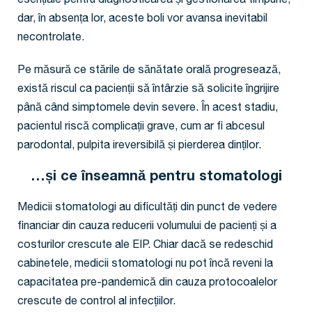
esențiale pentru diagnosticarea și gestionarea timpurie,
dar, în absența lor, aceste boli vor avansa inevitabil
necontrolate.
Pe măsură ce stările de sănătate orală progresează,
există riscul ca pacienții să întârzie să solicite îngrijire
până când simptomele devin severe. În acest stadiu,
pacientul riscă complicații grave, cum ar fi abcesul
parodontal, pulpita ireversibilă și pierderea dinților.
…și ce înseamnă pentru stomatologi
Medicii stomatologi au dificultăți din punct de vedere
financiar din cauza reducerii volumului de pacienți și a
costurilor crescute ale EIP. Chiar dacă se redeschid
cabinetele, medicii stomatologi nu pot încă reveni la
capacitatea pre-pandemică din cauza protocoalelor
crescute de control al infecțiilor.