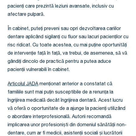
pacienți care prezintă leziuni avansate, inclusiv cu
afectare pulpară.
În cabinet, puteți preveni sau opri dezvoltarea cariilor
dentare aplicând sigilanți cu fluor sau lacuri pacienților cu
risc ridicat. Cu toate acestea, cu mai puține oportunități
de intervenție față în față, va trebui, de asemenea, să vă
gândiți dincolo de practică pentru a putea aduce
pacienții vulnerabili în cabinet.
Articolul JADA
menționat anterior a constatat că
familiile sunt mai puțin susceptibile de a renunța la
îngrijirea medicală decât îngrijirea dentară. Acest lucru
vă oferă o oportunitate de a ajunge la pacienți utilizând
o abordare interprofesională. Autorii recomandă
implicarea unor profesioniști din domeniul sănătății non-
dentare, cum ar fi medicii, asistenții sociali și lucrătorii