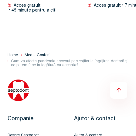
Acces gratuit
Acces gratuit
7 min
45 minute pentru a citi
Home
Media Content
Cum va afecta pandemia accesul pacienților la îngrijirea dentară și
ce putem face în legătură cu aceasta?
Companie
Ajutor & contact
Despre Septodont
Ajutor & contact