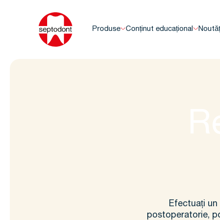
Produse
Conținut educațional
Noutăț
Re
Efectuați un
postoperatorie, p