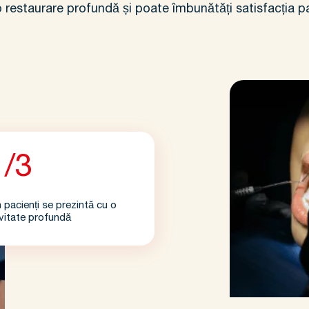
o restaurare profundă și poate îmbunătăți satisfacția pa
1/3
n pacienți se prezintă cu o
vitate profundă