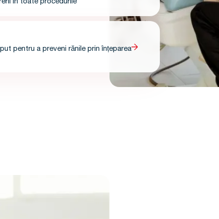
rii în toate procedurile
ut pentru a preveni rănile prin înțeparea