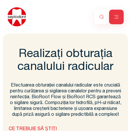
Realizați obturația
canalului radicular
Efectuarea obturației canalului radicular este crucială
pentru curățarea și sigilarea canalelor pentru a preveni
reinfecția. BioRoot Flow și BioRoot RCS garantează
o sigilare sigură. Compoziția lor hidrofilă, pH-ul ridicat,
limitarea creșterii bacteriene și ușoara expansiune
după priză asigură o sigilare predictibilă a complexit
CE TREBUIE SĂ ȘTIȚI