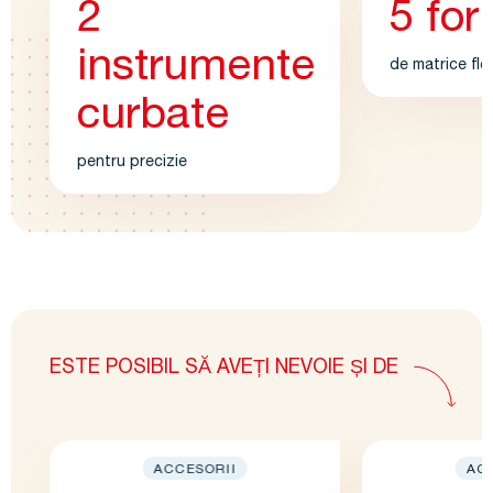
2
5 fo
instrumente
de matrice flex
curbate
pentru precizie
ESTE POSIBIL SĂ AVEȚI NEVOIE ȘI DE
ACCESORII
AC