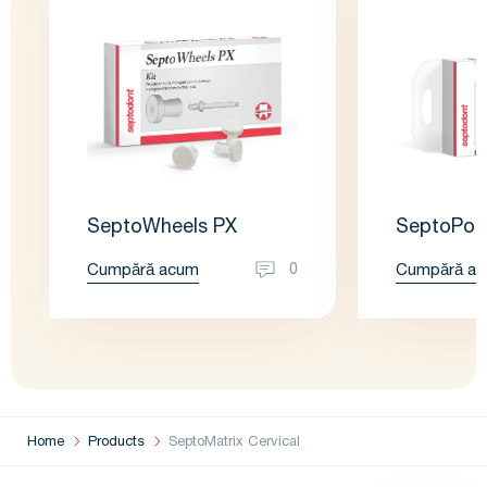
SeptoWheels PX
SeptoPoli
Cumpără acum
Cumpără a
0
Home
Products
SeptoMatrix Cervical