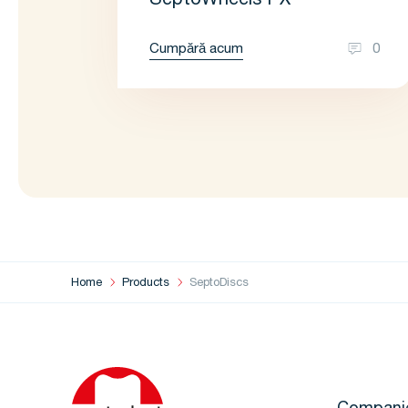
SeptoWheels PX
Cumpără acum
0
Home
Products
SeptoDiscs