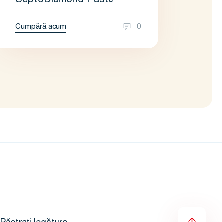
SeptoDiamond Paste
Cumpără acum
0