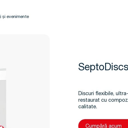
i și evenimente
SeptoDisc
Discuri flexibile, ultr
restaurat cu compozit
calitate.
Cumpără acum