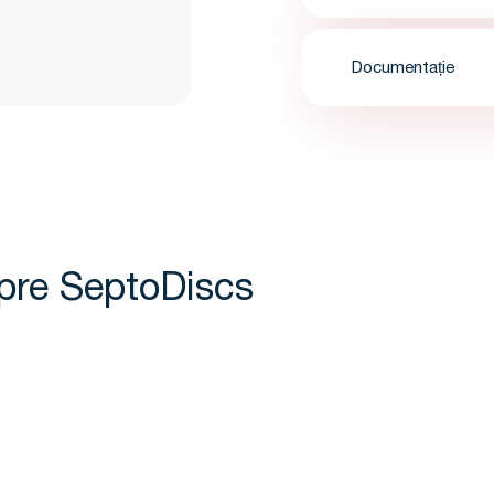
Documentație
spre SeptoDiscs