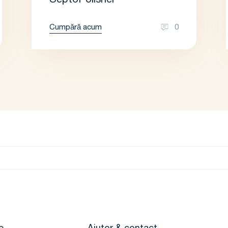
SeptoPolisher
Cumpără acum
0