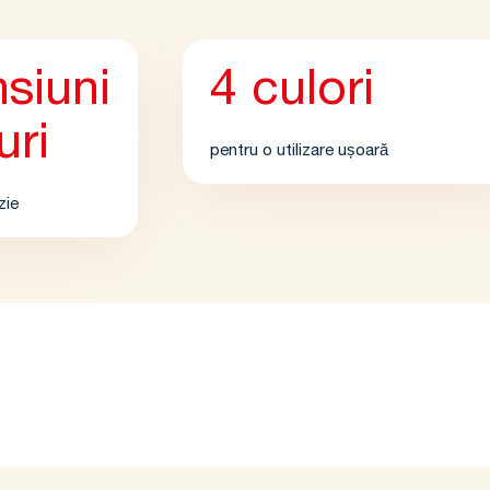
siuni
4 culori
uri
pentru o utilizare ușoară
zie