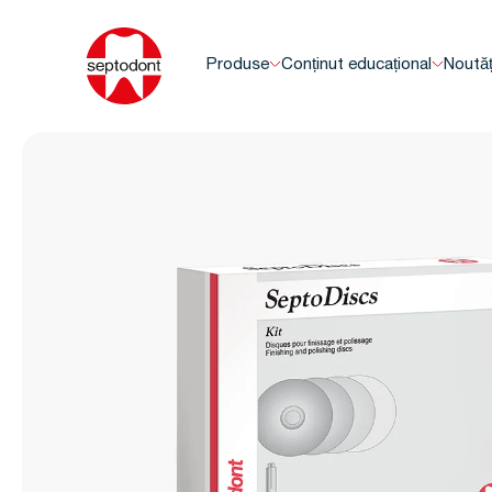
Produse
Conținut educațional
Noutăț