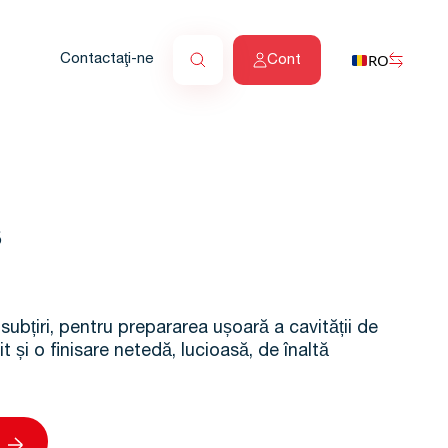
RO
Contactaţi-ne
Cont
s
a-subțiri, pentru prepararea ușoară a cavității de
 și o finisare netedă, lucioasă, de înaltă