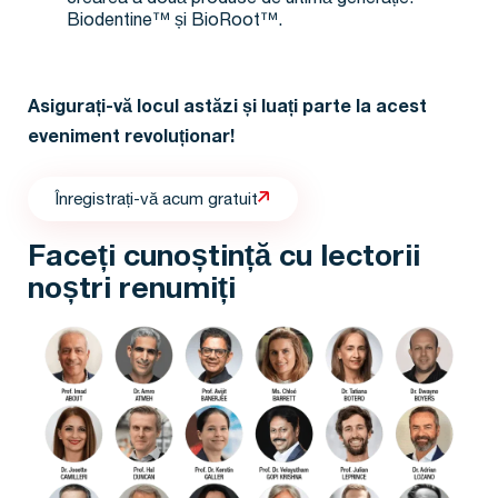
crearea a două produse de ultimă generație:
Biodentine™ și BioRoot™.
Asigurați-vă locul astăzi și luați parte la acest
eveniment revoluționar!
Înregistrați-vă acum gratuit
Faceți cunoștință cu lectorii
noștri renumiți