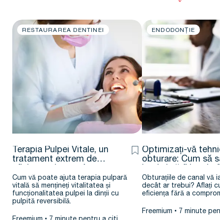
RESTAURAREA DENTINEI
ENDODONȚIE
Terapia Pulpei Vitale, un
Optimizați-vă tehn
tratament extrem de
obturare: Cum să sa
eficient – Jenner Argueta
bani și să fiți mai ef
D.D.S. – M.Sc.
Cum vă poate ajuta terapia pulpară
Obturațiile de canal vă 
vitală să mențineți vitalitatea și
decât ar trebui? Aflați c
funcționalitatea pulpei la dinții cu
eficiența fără a comprom
pulpită reversibilă.
Freemium
7 minute pent
Freemium
7 minute pentru a citi