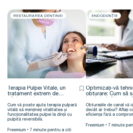
RESTAURAREA DENTINEI
ENDODONȚIE
Terapia Pulpei Vitale, un
Optimizați-vă tehn
tratament extrem de
obturare: Cum să sa
eficient – Jenner Argueta
bani și să fiți mai ef
D.D.S. – M.Sc.
Cum vă poate ajuta terapia pulpară
Obturațiile de canal vă 
vitală să mențineți vitalitatea și
decât ar trebui? Aflați c
funcționalitatea pulpei la dinții cu
eficiența fără a comprom
pulpită reversibilă.
Freemium
7 minute pent
Freemium
7 minute pentru a citi