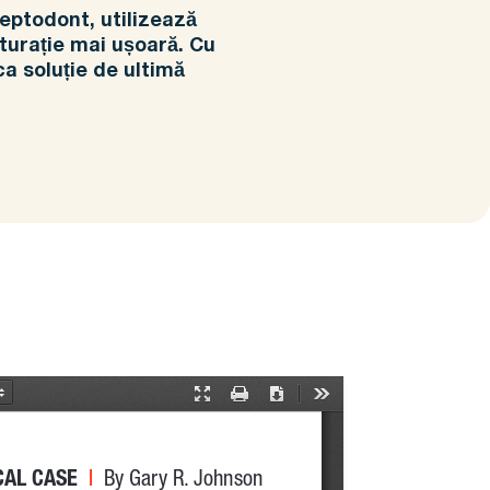
Septodont, utilizează
bturație mai ușoară. Cu
ca soluție de ultimă