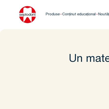
Produse
Conținut educațional
Noutăț
Un mater