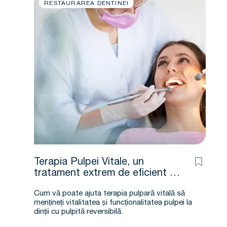
RESTAURAREA DENTINEI
Terapia Pulpei Vitale, un
tratament extrem de eficient –
Jenner Argueta D.D.S. – M.Sc.
Cum vă poate ajuta terapia pulpară vitală să
mențineți vitalitatea și funcționalitatea pulpei la
dinții cu pulpită reversibilă.