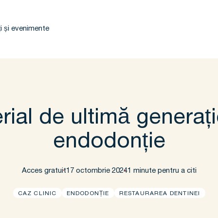
i și evenimente
ial de ultimă generaț
endodonție
Acces gratuit
17 octombrie 2024
1 minute pentru a citi
CAZ CLINIC
ENDODONȚIE
RESTAURAREA DENTINEI