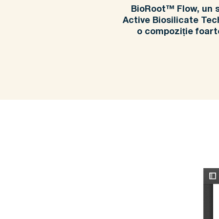
BioRoot™ Flow, un si
Active Biosilicate Tec
o compoziție foarte