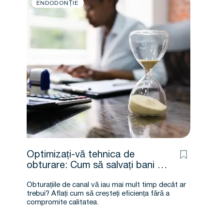
ENDODONȚIE
Optimizați-vă tehnica de
obturare: Cum să salvați bani și
să fiți mai eficient
Obturațiile de canal vă iau mai mult timp decât ar
trebui? Aflați cum să creșteți eficiența fără a
compromite calitatea.