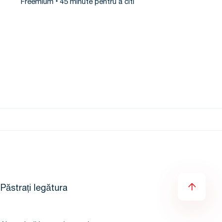
Freemium
45 minute pentru a citi
Păstrați legătura