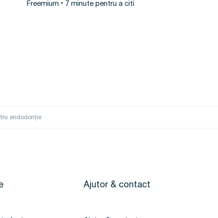
Freemium
7 minute pentru a citi
ntru endodonție
e
Ajutor & contact