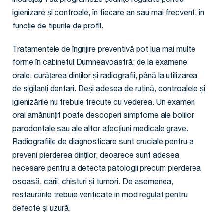
încurajați-i să programeze ședințe regulate pentru
igienizare și controale, în fiecare an sau mai frecvent, în
funcție de tipurile de profil.
Tratamentele de îngrijire preventivă pot lua mai multe
forme în cabinetul Dumneavoastră: de la examene
orale, curățarea dinților și radiografii, până la utilizarea
de sigilanți dentari. Deși adesea de rutină, controalele și
igienizările nu trebuie trecute cu vederea. Un examen
oral amănunțit poate descoperi simptome ale bolilor
parodontale sau ale altor afecțiuni medicale grave.
Radiografiile de diagnosticare sunt cruciale pentru a
preveni pierderea dinților, deoarece sunt adesea
necesare pentru a detecta patologii precum pierderea
osoasă, carii, chisturi și tumori. De asemenea,
restaurările trebuie verificate în mod regulat pentru
defecte și uzură.