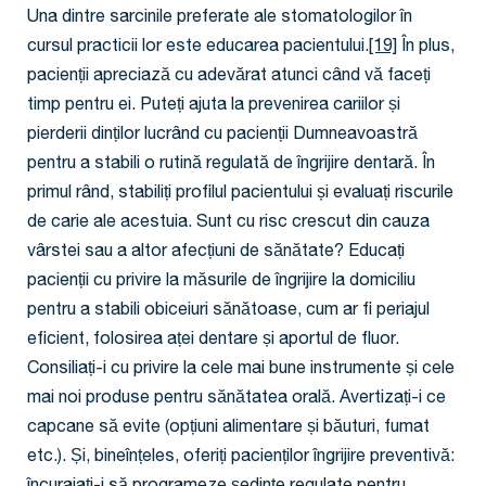
Una dintre sarcinile preferate ale stomatologilor în
cursul practicii lor este educarea pacientului.
[19]
În plus,
pacienții apreciază cu adevărat atunci când vă faceți
timp pentru ei. Puteți ajuta la prevenirea cariilor și
pierderii dinților lucrând cu pacienții Dumneavoastră
pentru a stabili o rutină regulată de îngrijire dentară. În
primul rând, stabiliți profilul pacientului și evaluați riscurile
de carie ale acestuia. Sunt cu risc crescut din cauza
vârstei sau a altor afecțiuni de sănătate? Educați
pacienții cu privire la măsurile de îngrijire la domiciliu
pentru a stabili obiceiuri sănătoase, cum ar fi periajul
eficient, folosirea aței dentare și aportul de fluor.
Consiliați-i cu privire la cele mai bune instrumente și cele
mai noi produse pentru sănătatea orală. Avertizați-i ce
capcane să evite (opțiuni alimentare și băuturi, fumat
etc.). Și, bineînțeles, oferiți pacienților îngrijire preventivă: