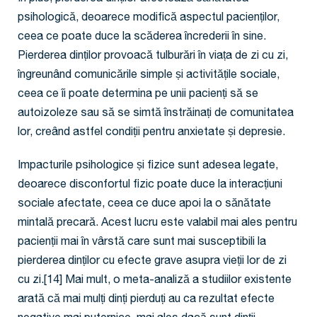
psihologică, deoarece modifică aspectul pacienților,
ceea ce poate duce la scăderea încrederii în sine.
Pierderea dinților provoacă tulburări în viața de zi cu zi,
îngreunând comunicările simple și activitățile sociale,
ceea ce îi poate determina pe unii pacienți să se
autoizoleze sau să se simtă înstrăinați de comunitatea
lor, creând astfel condiții pentru anxietate și depresie.
Impacturile psihologice și fizice sunt adesea legate,
deoarece disconfortul fizic poate duce la interacțiuni
sociale afectate, ceea ce duce apoi la o sănătate
mintală precară. Acest lucru este valabil mai ales pentru
pacienții mai în vârstă care sunt mai susceptibili la
pierderea dinților cu efecte grave asupra vieții lor de zi
cu zi.[14] Mai mult, o meta-analiză a studiilor existente
arată că mai mulți dinți pierduți au ca rezultat efecte