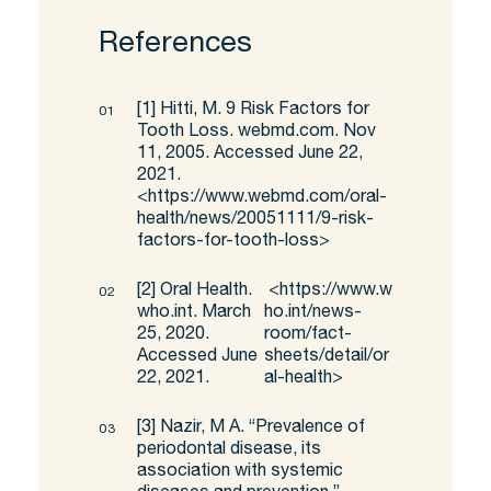
References
[1]
Hitti, M. 9 Risk Factors for
Tooth Loss. webmd.com. Nov
11, 2005. Accessed June 22,
2021.
<
https://www.webmd.com/oral-
health/news/20051111/9-risk-
factors-for-tooth-loss
>
[2]
Oral Health.
<
https://www.w
who.int. March
ho.int/news-
25, 2020.
room/fact-
Accessed June
sheets/detail/or
22, 2021.
al-health
>
[3]
Nazir, M A. “Prevalence of
periodontal disease, its
association with systemic