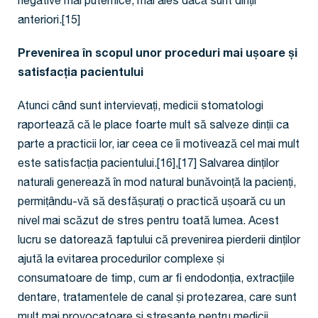
negative mai puternice, mai ales dacă sunt dinții
anteriori.[15]
Prevenirea în scopul unor proceduri mai ușoare și
satisfacția pacientului
Atunci când sunt intervievați, medicii stomatologi
raportează că le place foarte mult să salveze dinții ca
parte a practicii lor, iar ceea ce îi motivează cel mai mult
este satisfacția pacientului.[16],[17] Salvarea dinților
naturali generează în mod natural bunăvoință la pacienți,
permițându-vă să desfășurați o practică ușoară cu un
nivel mai scăzut de stres pentru toată lumea. Acest
lucru se datorează faptului că prevenirea pierderii dinților
ajută la evitarea procedurilor complexe și
consumatoare de timp, cum ar fi endodonția, extracțiile
dentare, tratamentele de canal și protezarea, care sunt