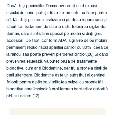
Dacă dinții pacienților Dumneavoastră sunt expuși
riscului de carie, puteți utiliza tratamente cu fluor pentru
a întări dinții prin remineralizare și pentru a repara smalțul
slăbit. Un tratament de durată este folosirea sigilanților
dentari, care sunt utili în special pe molari și dinții greu
accesibili. De fapt, conform ADA, sigilările de pe molarii
permanenți reduc riscul apariției cariilor cu 80%, ceea ce
la rândul său poate preveni pierderea dinților.[20] Și când
prevenirea eșuează, vă puteți baza pe tratamente
bioactive, cum ar fi Biodentine, pentru a proteja dinții de
carii ulterioare. Biodentine este un substitut al dentinei,
folosit pentru a păstra vitalitatea pulpei cu proprietăți
bioactive care împiedică proliferarea bacteriilor datorită
pH-ului ridicat (12).