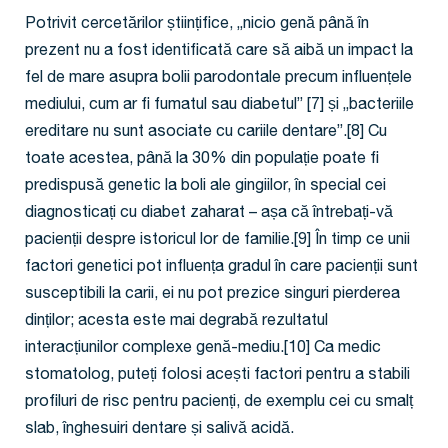
Potrivit cercetărilor științifice, „nicio genă până în
prezent nu a fost identificată care să aibă un impact la
fel de mare asupra bolii parodontale precum influențele
mediului, cum ar fi fumatul sau diabetul” [7] și „bacteriile
ereditare nu sunt asociate cu cariile dentare”.[8] Cu
toate acestea, până la 30% din populație poate fi
predispusă genetic la boli ale gingiilor, în special cei
diagnosticați cu diabet zaharat – așa că întrebați-vă
pacienții despre istoricul lor de familie.[9] În timp ce unii
factori genetici pot influența gradul în care pacienții sunt
susceptibili la carii, ei nu pot prezice singuri pierderea
dinților; acesta este mai degrabă rezultatul
interacțiunilor complexe genă-mediu.[10] Ca medic
stomatolog, puteți folosi acești factori pentru a stabili
profiluri de risc pentru pacienți, de exemplu cei cu smalț
slab, înghesuiri dentare și salivă acidă.