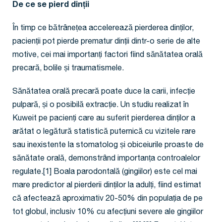
De ce se pierd dinții
În timp ce bătrânețea accelerează pierderea dinților,
pacienții pot pierde prematur dinții dintr-o serie de alte
motive, cei mai importanți factori fiind sănătatea orală
precară, bolile și traumatismele.
Sănătatea orală precară poate duce la carii, infecție
pulpară, și o posibilă extracție. Un studiu realizat în
Kuweit pe pacienți care au suferit pierderea dinților a
arătat o legătură statistică puternică cu vizitele rare
sau inexistente la stomatolog și obiceiurile proaste de
sănătate orală, demonstrând importanța controalelor
regulate.[1] Boala parodontală (gingiilor) este cel mai
mare predictor al pierderii dinților la adulți, fiind estimat
că afectează aproximativ 20-50% din populația de pe
tot globul, inclusiv 10% cu afecțiuni severe ale gingiilor