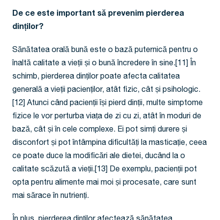
De ce este important să prevenim pierderea
dinților?
Sănătatea orală bună este o bază puternică pentru o
înaltă calitate a vieții și o bună încredere în sine.[11] În
schimb, pierderea dinților poate afecta calitatea
generală a vieții pacienților, atât fizic, cât și psihologic.
[12] Atunci când pacienții își pierd dinții, multe simptome
fizice le vor perturba viața de zi cu zi, atât în moduri de
bază, cât și în cele complexe. Ei pot simți durere și
disconfort și pot întâmpina dificultăți la masticație, ceea
ce poate duce la modificări ale dietei, ducând la o
calitate scăzută a vieții.[13] De exemplu, pacienții pot
opta pentru alimente mai moi și procesate, care sunt
mai sărace în nutrienți.
În plus, pierderea dinților afectează sănătatea