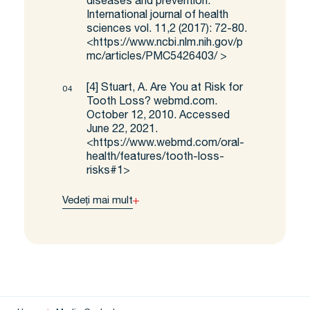
diseases and prevention.”
International journal of health
sciences vol. 11,2 (2017): 72-80.
<
https://www.ncbi.nlm.nih.gov/p
mc/articles/PMC5426403/
>
[4]
Stuart, A. Are You at Risk for
Tooth Loss? webmd.com.
October 12, 2010. Accessed
June 22, 2021.
<
https://www.webmd.com/oral-
health/features/tooth-loss-
risks#1
>
Vedeți mai mult