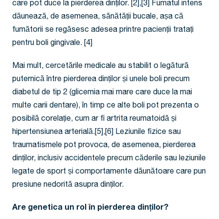
care pot duce la pierderea dinților. [2],[3] Fumatul intens
dăunează, de asemenea, sănătății bucale, așa că
fumătorii se regăsesc adesea printre pacienții tratați
pentru boli gingivale. [4]
Mai mult, cercetările medicale au stabilit o legătură
puternică între pierderea dinților și unele boli precum
diabetul de tip 2 (glicemia mai mare care duce la mai
multe carii dentare), în timp ce alte boli pot prezenta o
posibilă corelație, cum ar fi artrita reumatoidă și
hipertensiunea arterială.[5],[6] Leziunile fizice sau
traumatismele pot provoca, de asemenea, pierderea
dinților, inclusiv accidentele precum căderile sau leziunile
legate de sport și comportamente dăunătoare care pun
presiune nedorită asupra dinților.
Are genetica un rol în pierderea dinților?