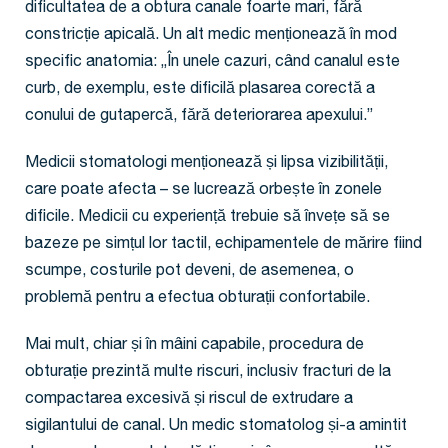
dificultatea de a obtura canale foarte mari, fără
constricție apicală. Un alt medic menționează în mod
specific anatomia: „În unele cazuri, când canalul este
curb, de exemplu, este dificilă plasarea corectă a
conului de gutapercă, fără deteriorarea apexului.”
Medicii stomatologi menționează și lipsa vizibilității,
care poate afecta – se lucrează orbește în zonele
dificile. Medicii cu experiență trebuie să învețe să se
bazeze pe simțul lor tactil, echipamentele de mărire fiind
scumpe, costurile pot deveni, de asemenea, o
problemă pentru a efectua obturații confortabile.
Mai mult, chiar și în mâini capabile, procedura de
obturație prezintă multe riscuri, inclusiv fracturi de la
compactarea excesivă și riscul de extrudare a
sigilantului de canal. Un medic stomatolog și-a amintit