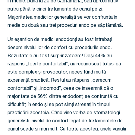
în medie, până la 20 pe săptămână, sau aproximativ
patru până la cinci tratamente de canal pe zi.
Majoritatea medicilor generalişti se vor confrunta în
medie cu două sau trei proceduri endo pe săptămână.
Un eșantion de medici endodonți au fost întrebați
despre nivelul lor de confort cu procedurile endo.
Rezultatele au fost surprinzătoare! Deși 44% au
răspuns „foarte confortabil”, au recunoscut totuși că
este complex și provocator, necesitând multă
experiență practică. Restul au răspuns „oarecum
confortabil” și „incomod”, ceea ce înseamnă că o
majoritate de 56% dintre endodonți se confruntă cu
dificultăți în endo și se pot simți stresați în timpul
practicării acesteia. Când vine vorba de stomatologi
generaliști, nivelul de confort legat de tratamentele de
canal scade și mai mult. Cu toate acestea, unele variații