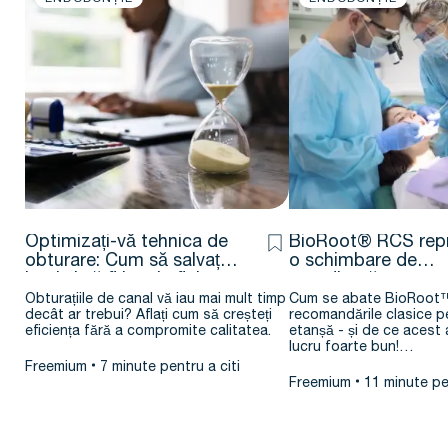
Optimizați-vă tehnica de
BioRoot® RCS repr
obturare: Cum să salvați
o schimbare de
bani și să fiți mai eficient
paradigmă pentru
obturarea canalului
Obturațiile de canal vă iau mai mult timp
Cum se abate BioRoot™
decât ar trebui? Aflați cum să creșteți
recomandările clasice pe
radicular?
eficiența fără a compromite calitatea.
etanșă - și de ce acest
lucru foarte bun!…
Freemium
7 minute pentru a citi
Freemium
11 minute pen