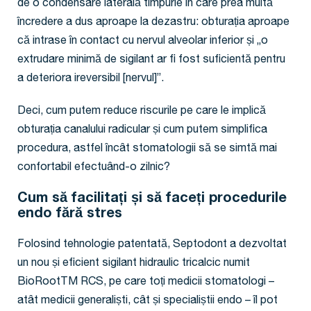
de o condensare laterală timpurie în care prea multă
încredere a dus aproape la dezastru: obturația aproape
că intrase în contact cu nervul alveolar inferior și „o
extrudare minimă de sigilant ar fi fost suficientă pentru
a deteriora ireversibil [nervul]”.
Deci, cum putem reduce riscurile pe care le implică
obturația canalului radicular și cum putem simplifica
procedura, astfel încât stomatologii să se simtă mai
confortabil efectuând-o zilnic?
Cum să facilitați și să faceți procedurile
endo fără stres
Folosind tehnologie patentată, Septodont a dezvoltat
un nou și eficient sigilant hidraulic tricalcic numit
BioRootTM RCS, pe care toți medicii stomatologi –
atât medicii generaliști, cât și specialiștii endo – îl pot