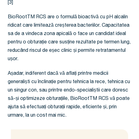
[3]
BioRootTM RCS are o formulă bioactivă cu pH alcalin
ridicat care limitează creșterea bacteriilor. Capacitatea
sa de a vindeca zona apicală o face un candidat ideal
pentru o obturație care susține rezultate pe termen lung,
reducând riscul de eșec clinic și permite retratamentul
ușor.
Așadar, indiferent dacă vă aflați printre medicii
generaliști cu înclinație pentru tehnica la rece, tehnica cu
un singur con, sau printre endo-specialiștii care doresc
să-și optimizeze obturațiile, BioRootTM RCS vă poate
ajuta să efectuați obturații rapide, eficiente și, prin
urmare, la un cost mai mic.