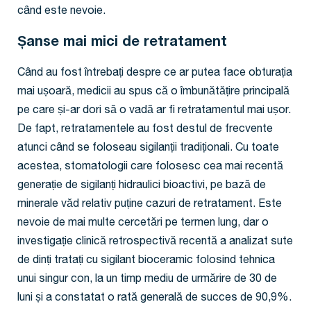
când este nevoie.
Șanse mai mici de retratament
Când au fost întrebați despre ce ar putea face obturația
mai ușoară, medicii au spus că o îmbunătățire principală
pe care și-ar dori să o vadă ar fi retratamentul mai ușor.
De fapt, retratamentele au fost destul de frecvente
atunci când se foloseau sigilanții tradiționali. Cu toate
acestea, stomatologii care folosesc cea mai recentă
generație de sigilanți hidraulici bioactivi, pe bază de
minerale văd relativ puține cazuri de retratament. Este
nevoie de mai multe cercetări pe termen lung, dar o
investigație clinică retrospectivă recentă a analizat sute
de dinți tratați cu sigilant bioceramic folosind tehnica
unui singur con, la un timp mediu de urmărire de 30 de
luni și a constatat o rată generală de succes de 90,9%.