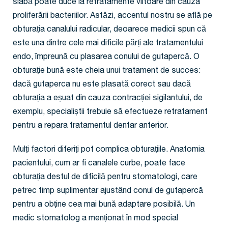
slabă poate duce la retratamente viitoare din cauza
proliferării bacteriilor. Astăzi, accentul nostru se află pe
obturația canalului radicular, deoarece medicii spun că
este una dintre cele mai dificile părți ale tratamentului
endo, împreună cu plasarea conului de gutapercă. O
obturație bună este cheia unui tratament de succes:
dacă gutaperca nu este plasată corect sau dacă
obturația a eșuat din cauza contracției sigilantului, de
exemplu, specialiștii trebuie să efectueze retratament
pentru a repara tratamentul dentar anterior.
Mulți factori diferiți pot complica obturațiile. Anatomia
pacientului, cum ar fi canalele curbe, poate face
obturația destul de dificilă pentru stomatologi, care
petrec timp suplimentar ajustând conul de gutapercă
pentru a obține cea mai bună adaptare posibilă. Un
medic stomatolog a menționat în mod special