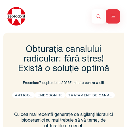
Obturația canalului
radicular: fără stres!
Există o soluție optimă
Freemium
7 septembrie 2023
7 minute pentru a citi
ARTICOL
ENDODONȚIE
TRATAMENT DE CANAL
Cu cea mai recentă generație de sigilanți hidraulici
bioceramici nu mai trebuie să vă temeți de
obturațiile de canal.