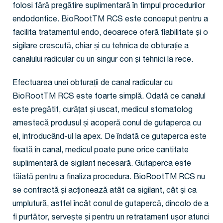
folosi fără pregătire suplimentară în timpul procedurilor
endodontice. BioRootTM RCS este conceput pentru a
facilita tratamentul endo, deoarece oferă fiabilitate și o
sigilare crescută, chiar și cu tehnica de obturație a
canalului radicular cu un singur con și tehnici la rece.
Efectuarea unei obturații de canal radicular cu
BioRootTM RCS este foarte simplă. Odată ce canalul
este pregătit, curățat și uscat, medicul stomatolog
amestecă produsul și acoperă conul de gutaperca cu
el, introducând-ul la apex. De îndată ce gutaperca este
fixată în canal, medicul poate pune orice cantitate
suplimentară de sigilant necesară. Gutaperca este
tăiată pentru a finaliza procedura. BioRootTM RCS nu
se contractă și acționează atât ca sigilant, cât și ca
umplutură, astfel încât conul de gutapercă, dincolo de a
fi purtător, servește și pentru un retratament ușor atunci