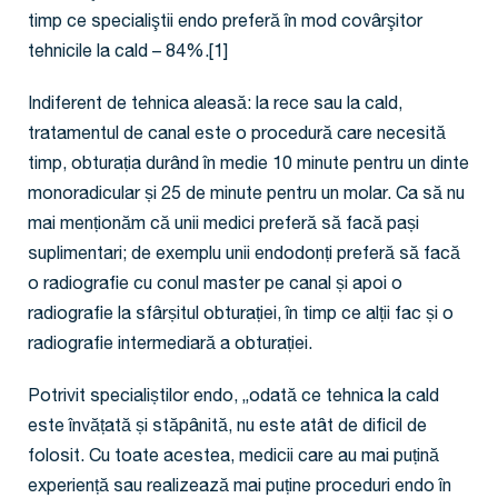
timp ce specialiştii endo preferă în mod covârşitor
tehnicile la cald – 84%.[1]
Indiferent de tehnica aleasă: la rece sau la cald,
tratamentul de canal este o procedură care necesită
timp, obturația durând în medie 10 minute pentru un dinte
monoradicular și 25 de minute pentru un molar. Ca să nu
mai menționăm că unii medici preferă să facă pași
suplimentari; de exemplu unii endodonți preferă să facă
o radiografie cu conul master pe canal și apoi o
radiografie la sfârșitul obturației, în timp ce alții fac și o
radiografie intermediară a obturației.
Potrivit specialiștilor endo, „odată ce tehnica la cald
este învățată și stăpânită, nu este atât de dificil de
folosit. Cu toate acestea, medicii care au mai puțină
experiență sau realizează mai puține proceduri endo în