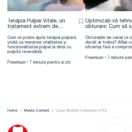
Terapia Pulpei Vitale, un
Optimizați-vă tehn
tratament extrem de
obturare: Cum să sa
eficient – Jenner Argueta
bani și să fiți mai ef
D.D.S. – M.Sc.
Cum vă poate ajuta terapia pulpară
Obturațiile de canal vă 
vitală să mențineți vitalitatea și
decât ar trebui? Aflați c
funcționalitatea pulpei la dinții cu
eficiența fără a comprom
pulpită reversibilă.
Freemium
7 minute pent
Freemium
7 minute pentru a citi
Home
Media Content
Case Studies Collection n°23