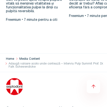
vitală să mențineți vitalitatea și
decât ar trebui? Aflați c
funcționalitatea pulpei la dinții cu
eficiența fără a comprom
pulpită reversibilă.
Freemium
7 minute pent
Freemium
7 minute pentru a citi
Home
Media Content
Adaugă valoare acolo unde contează – Interviu Pulp Summit Prof. Dr.
Falk Schewendicke