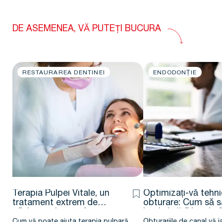
DE ASEMENEA, VĂ PUTEȚI BUCURA
RESTAURAREA DENTINEI
ENDODONȚIE
Terapia Pulpei Vitale, un
Optimizați-vă tehn
tratament extrem de
obturare: Cum să sa
eficient – Jenner Argueta
bani și să fiți mai ef
D.D.S. – M.Sc.
Cum vă poate ajuta terapia pulpară
Obturațiile de canal vă 