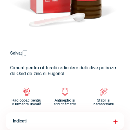
Salvați
Ciment pentru obturatii radiculare definitive pe baza
de Oxid de zinc si Eugenol
Radioopac pentru
Antiseptic și
Stabil și
o urmărire ușoară
antiinflamator
neresorbabil
Indicații