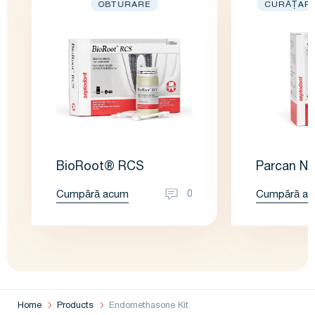
OBTURARE
CURĂȚARE
BioRoot® RCS
Parcan N
Cumpără acum
Cumpără a
0
Home
Products
Endomethasone Kit