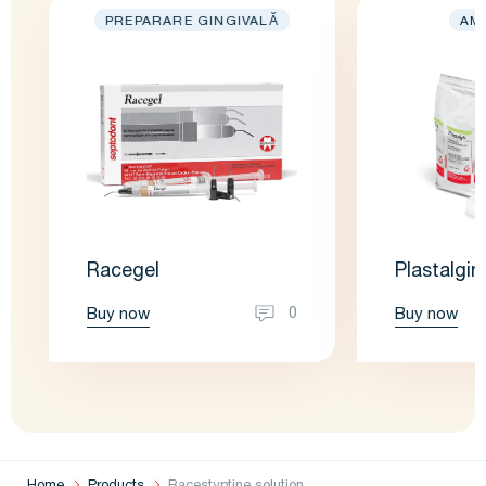
PREPARARE GINGIVALĂ
AM
Racegel
Plastalgin
Buy now
Buy now
0