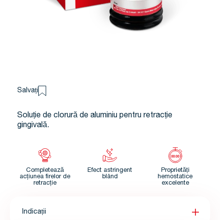
Salvați
Soluție de clorură de aluminiu pentru retracție
gingivală.
Completează
Efect astringent
Proprietăți
acțiunea firelor de
blând
hemostatice
retracție
excelente
Indicații