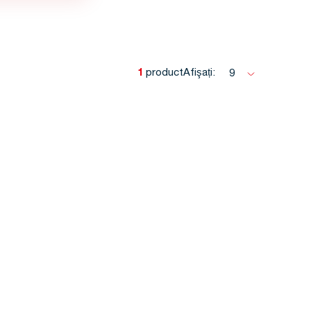
1
product
Afişați:
9