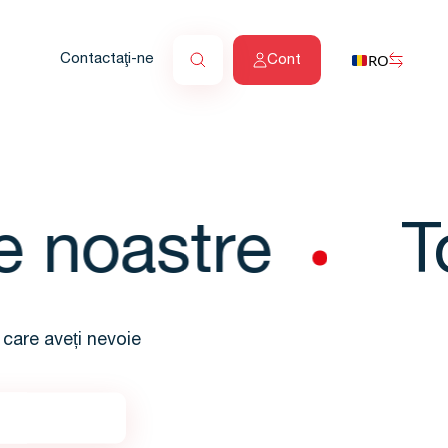
RO
Contactaţi-ne
Cont
 noastre
To
 care aveți nevoie