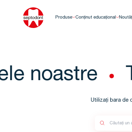
Produse
Conținut educațional
Noutăț
le noastre
T
Utilizați bara de