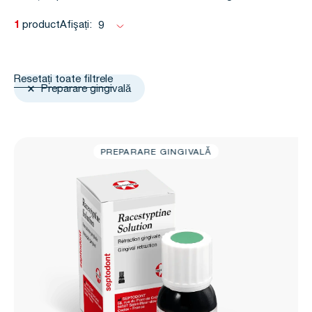
1
product
Afişați:
9
Resetați toate filtrele
Preparare gingivală
PREPARARE GINGIVALĂ