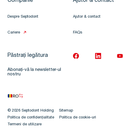
Companie
Ajutor & contact
Despre Septodont
Ajutor & contact
Cariere
FAQs
Păstrați legătura
Abonați-vă la newsletter-ul
nostru
RO
© 2026 Septodont Holding
Sitemap
Politica de confidențialitate
Politica de cookie-uri
Termeni de utilizare