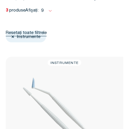
3
produse
Afişați:
9
Resetați toate filtrele
Instrumente
INSTRUMENTE