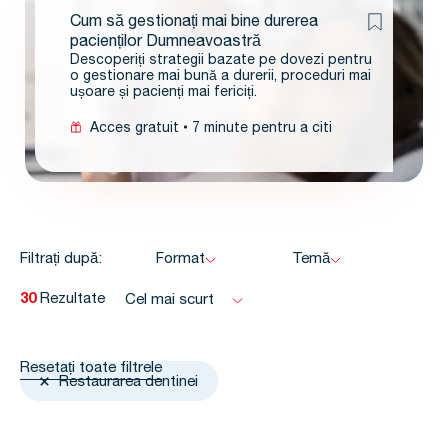
Cum să gestionați mai bine durerea
pacienților Dumneavoastră
Descoperiți strategii bazate pe dovezi pentru
o gestionare mai bună a durerii, proceduri mai
ușoare și pacienți mai fericiți.
Acces gratuit
7 minute pentru a citi
Filtrați după:
Format
Temă
30
Rezultate
Cel mai scurt
Resetați toate filtrele
Restaurarea dentinei