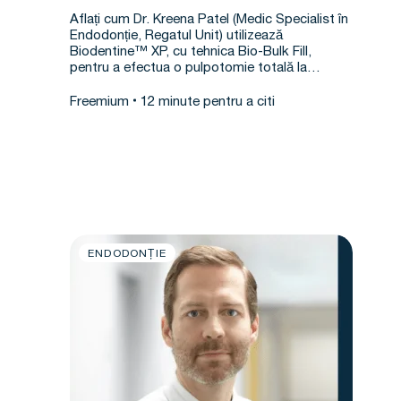
XP
Aflați cum Dr. Kreena Patel (Medic Specialist în
Endodonție, Regatul Unit) utilizează
Biodentine™ XP, cu tehnica Bio-Bulk Fill,
pentru a efectua o pulpotomie totală la…
Freemium
12 minute pentru a citi
ENDODONȚIE