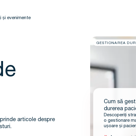
i și evenimente
GESTIONAREA DUR
de
Cum să gesti
durerea pacie
Descoperiți str
Dumneavoas
cuprinde articole despre
o gestionare ma
ușoare și pacienț
turi.