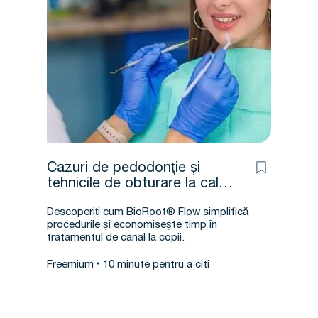
Cazuri de pedodonţie și
tehnicile de obturare la cald,
realizate de Julianna Bair,
Descoperiți cum BioRoot® Flow simplifică
DMD
procedurile și economisește timp în
tratamentul de canal la copii.
Freemium
10 minute pentru a citi