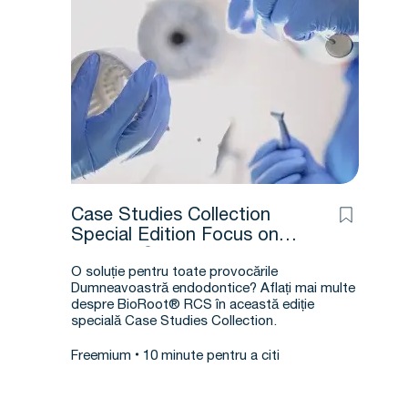
Case Studies Collection
Special Edition Focus on
BioRoot® RCS
O soluție pentru toate provocările
Dumneavoastră endodontice? Aflați mai multe
despre BioRoot® RCS în această ediție
specială Case Studies Collection.
Freemium
10 minute pentru a citi