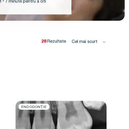
t
7 minute pentru a citi
28
Rezultate
Cel mai scurt
ENDODONȚIE