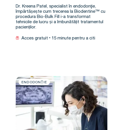
orală pe termen lung*
Dr. Kreena Patel, specialist în endodonţie,
împărtășește cum trecerea la Biodentine™ cu
procedura Bio-Bulk Fill i-a transformat
tehnicile de lucru și a îmbunătățit tratamentul
pacienților.
Acces gratuit
15 minute pentru a citi
ENDODONȚIE