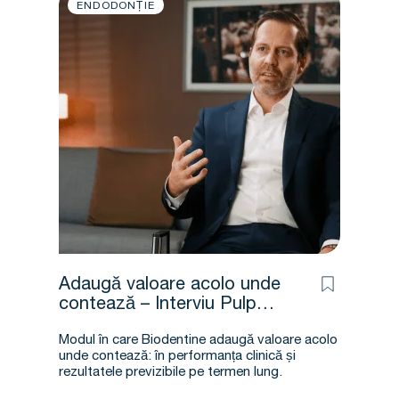
ENDODONȚIE
Adaugă valoare acolo unde
contează – Interviu Pulp
Summit Prof. Dr. Falk
Modul în care Biodentine adaugă valoare acolo
Schewendicke
unde contează: în performanța clinică și
rezultatele previzibile pe termen lung.