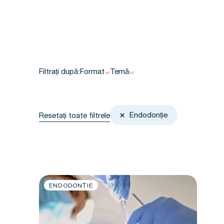
Filtrați după:
Format
Temă
Endodonție
Resetați toate filtrele
ENDODONȚIE