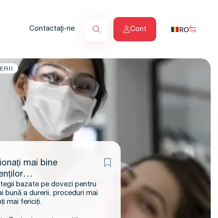
RO
Contactaţi-ne
Cont
ERII
onați mai bine
nților
ategii bazate pe dovezi pentru
tră
i bună a durerii, proceduri mai
i mai fericiți.