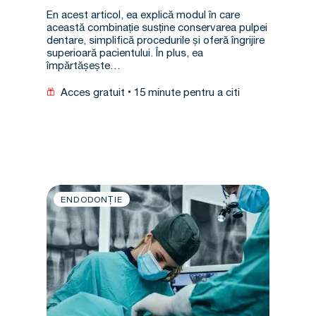
cazuri clinice fără probleme*
En acest articol, ea explică modul în care
această combinație susține conservarea pulpei
dentare, simplifică procedurile și oferă îngrijire
superioară pacientului. În plus, ea
împărtășește…
Acces gratuit
15 minute pentru a citi
ENDODONȚIE