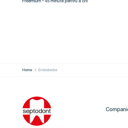
Freemium
45 minute pentru a citi
Home
Endodonție
Compani